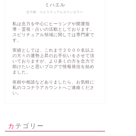
ミハエル
念力師・スピリチュアルカウンセラー
私は念力を中心にヒーリングや開運指
導・霊視・占いの活動としております。
スピリチュアル領域に関しては専門家で
す。
実績としては、これまで２０００名以上
の方々の運勢上昇のお手伝いをさせて頂
いておりますが、より多くの方を念力で
助けたいと思いブログで情報発信を始め
ました。
依頼や相談などありましたら、お気軽に
私の
ココナラアカウント
へご連絡くださ
い。
カテゴリー