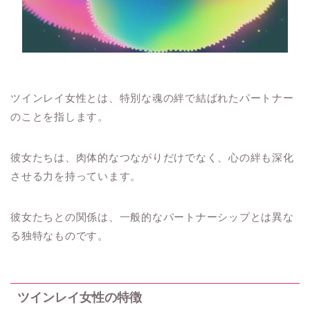
ツインレイ女性とは、特別な魂の絆で結ばれたパートナー
のことを指します。
彼女たちは、肉体的なつながりだけでなく、心の絆も深化
させる力を持っています。
彼女たちとの関係は、一般的なパートナーシップとは異な
る独特なものです。
ツインレイ女性の特徴