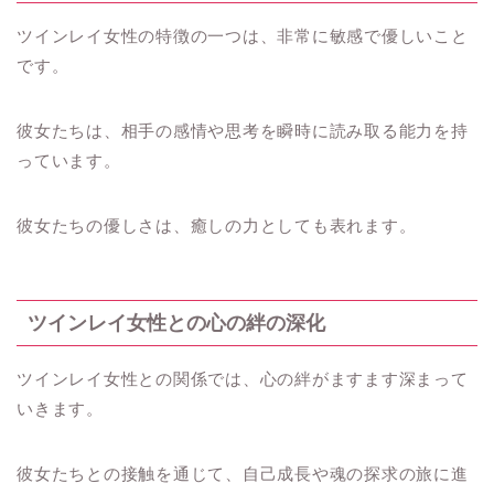
ツインレイ女性の特徴の一つは、非常に敏感で優しいこと
です。
彼女たちは、相手の感情や思考を瞬時に読み取る能力を持
っています。
彼女たちの優しさは、癒しの力としても表れます。
ツインレイ女性との心の絆の深化
ツインレイ女性との関係では、心の絆がますます深まって
いきます。
彼女たちとの接触を通じて、自己成長や魂の探求の旅に進