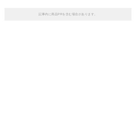
記事内に商品PRを含む場合があります。