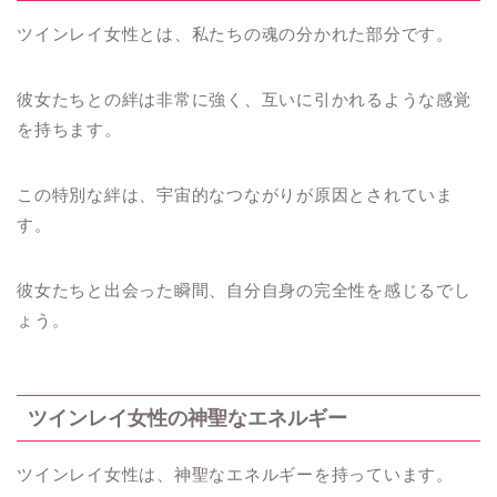
ツインレイ女性とは、私たちの魂の分かれた部分です。
彼女たちとの絆は非常に強く、互いに引かれるような感覚
を持ちます。
この特別な絆は、宇宙的なつながりが原因とされていま
す。
彼女たちと出会った瞬間、自分自身の完全性を感じるでし
ょう。
ツインレイ女性の神聖なエネルギー
ツインレイ女性は、神聖なエネルギーを持っています。