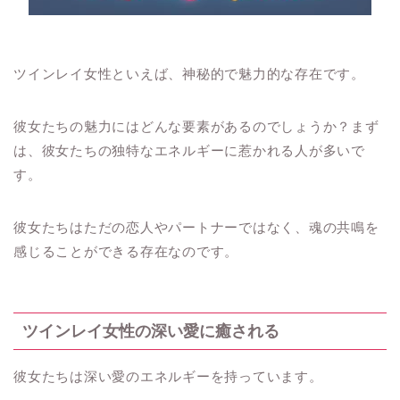
ツインレイ女性といえば、神秘的で魅力的な存在です。
彼女たちの魅力にはどんな要素があるのでしょうか？まず
は、彼女たちの独特なエネルギーに惹かれる人が多いで
す。
彼女たちはただの恋人やパートナーではなく、魂の共鳴を
感じることができる存在なのです。
ツインレイ女性の深い愛に癒される
彼女たちは深い愛のエネルギーを持っています。