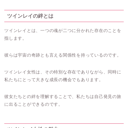
ツインレイの絆とは
ツインレイとは、一つの魂が二つに分かれた存在のことを
指します。
彼らは宇宙の奇跡とも言える関係性を持っているのです。
ツインレイ女性は、その特別な存在でありながら、同時に
私たちにとって大きな成長の機会でもあります。
彼女たちとの絆を理解することで、私たちは自己発見の旅
に出ることができるのです。