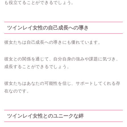
も役立てることができるでしょう。
ツインレイ女性の自己成長への導き
彼女たちは自己成長への導きにも優れています。
彼女との関係を通じて、自分自身の強みや課題に気づき、
成長することができるでしょう。
彼女たちはあなたの可能性を信じ、サポートしてくれる存
在なのです。
ツインレイ女性とのユニークな絆