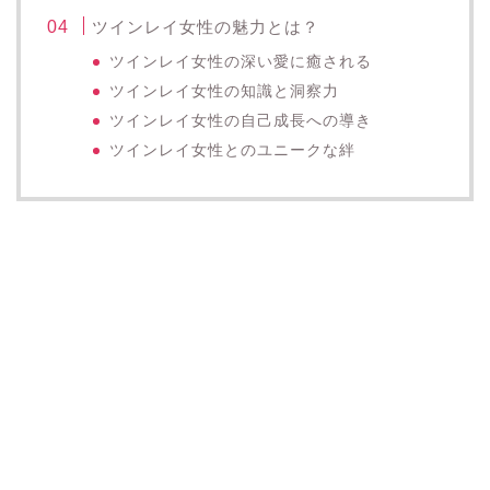
ツインレイ女性の魅力とは？
ツインレイ女性の深い愛に癒される
ツインレイ女性の知識と洞察力
ツインレイ女性の自己成長への導き
ツインレイ女性とのユニークな絆