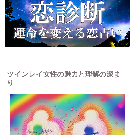
ツインレイ女性の魅力と理解の深ま
り