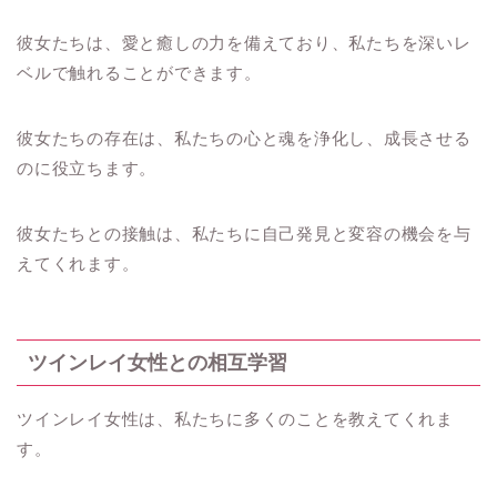
彼女たちは、愛と癒しの力を備えており、私たちを深いレ
ベルで触れることができます。
彼女たちの存在は、私たちの心と魂を浄化し、成長させる
のに役立ちます。
彼女たちとの接触は、私たちに自己発見と変容の機会を与
えてくれます。
ツインレイ女性との相互学習
ツインレイ女性は、私たちに多くのことを教えてくれま
す。