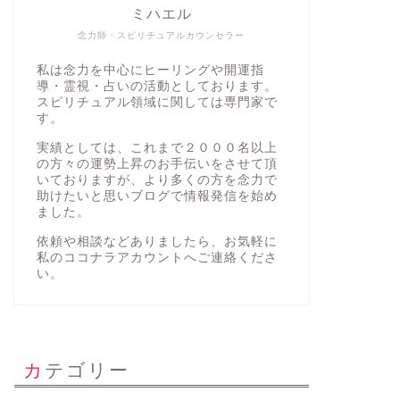
ミハエル
念力師・スピリチュアルカウンセラー
私は念力を中心にヒーリングや開運指
導・霊視・占いの活動としております。
スピリチュアル領域に関しては専門家で
す。
実績としては、これまで２０００名以上
の方々の運勢上昇のお手伝いをさせて頂
いておりますが、より多くの方を念力で
助けたいと思いブログで情報発信を始め
ました。
依頼や相談などありましたら、お気軽に
私の
ココナラアカウント
へご連絡くださ
い。
カテゴリー