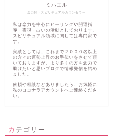
ミハエル
念力師・スピリチュアルカウンセラー
私は念力を中心にヒーリングや開運指
導・霊視・占いの活動としております。
スピリチュアル領域に関しては専門家で
す。
実績としては、これまで２０００名以上
の方々の運勢上昇のお手伝いをさせて頂
いておりますが、より多くの方を念力で
助けたいと思いブログで情報発信を始め
ました。
依頼や相談などありましたら、お気軽に
私の
ココナラアカウント
へご連絡くださ
い。
カテゴリー