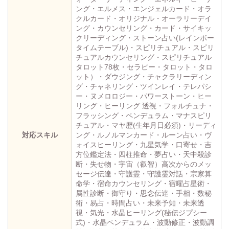
ング・エルメス・エンジェルカード・オラ
クルカード・オリジナル・オーラリーデイ
ング・カウンセリング・カード・サイキッ
クリーディング・ストーン占い(レインボー
タイムテーブル)・スピリチュアル・スピリ
チュアルカウンセリング・スピリチュアル
タロット78枚・セラピー・タロット・タロ
ット）・ダウジング・チャクラリーディン
グ・チャネリング・ツインレイ・テレパシ
ー・ヌメロロジー・パワーストーン・ヒー
リング・ヒーリング 透視・フォルチュナ・
フラッシング・ペンデュラム・マナスピリ
チュアル・マヤ歴(生年月日必須)・リーディ
対応スキル
ング・ルノルマンカード・ルーン占い・ヴ
ォイスヒーリング・九星気学・口寄せ・吉
方位鑑定法・四柱推命・夢占い・天中殺診
断・失せ物・宇宙（叡智）高次からのメッ
セージ伝達・守護霊・守護霊対話・宗家算
命学・宿命カウンセリング・宿曜占星術・
属性診断・御守り・思念伝達・手相・数秘
術・易占・時間占い・未来予知・未来透
視・気光・水晶ヒーリング(秘伝ジプシー
式)・水晶ペンデュラム・波動修正・波動調