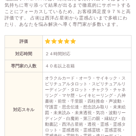
気持ちに寄り添って結果が出るまで徹底的にサポートする
ことにフォーカスしているため、お客様満足度９７％と高
評価です。 占術は西洋占星術から霊感占いまで多岐にわ
たり、あなたを悩み解決へ導く専門家が多数います。
評価
対応時間
２４時間対応
専門家の人数
４０名以上在籍
オラクルカード・オーラ・サイキック・ス
ピリチュアルタロット・スピリチュアルリ
ーディング・タロット・チャクラ・チャネ
リング・マヤ歴・レイキヒーリング・八神
書術・前世・千里眼・四柱推命・声波動・
守護霊・思念伝達・想念読み取り・未来絵
対応スキル
図・未来読み・未来透視・気功・波動リー
ディング・白魔術・第三の眼・縁結び・自
動書記・西洋占星術・透視・霊感・霊感タ
ロット・霊感透視・霊感霊聴・霊感霊視・
霊感魂伝・霊能力・霊視・魂リーディン