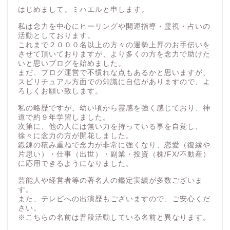
はじめまして。ミハエルと申します。
私は念力を中心にヒーリングや開運指導・霊視・占いの
活動としております。
これまで２０００名以上の方々の運勢上昇のお手伝いを
させて頂いておりますが、より多くの方を念力で助けた
いと思いブログを始めました。
まだ、ブログ運営で不慣れな点もあるかと思いますが、
スピリチュアル方面での知識に自信がありますので、よ
ろしくお願い致します。
私の略歴ですが、幼い頃から霊感を強く感じており、神
道で約９年学習しました。
次第に、他の人には無い力を持っている事を自覚し、
徐々に念力の方が開花しました。
鍛錬の積み重ねで念力が非常に強くなり、恋愛（復縁や
片思い）・仕事（出世）・副業・投資（株/FX/不動産）
に応用できるようになりました。
芸能人や経営者等の著名人の鑑定実績が多数ございま
す。
また、テレビへの出演歴もございますので、ご安心くだ
さい。
※こちらの名前は普段活動している名前と異なります。