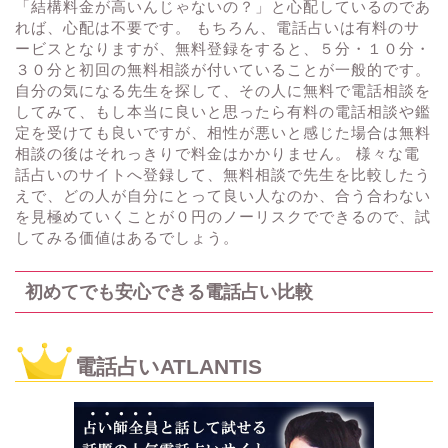
「結構料金が高いんじゃないの？」と心配しているのであ
れば、心配は不要です。 もちろん、電話占いは有料のサ
ービスとなりますが、無料登録をすると、５分・１０分・
３０分と初回の無料相談が付いていることが一般的です。
自分の気になる先生を探して、その人に無料で電話相談を
してみて、もし本当に良いと思ったら有料の電話相談や鑑
定を受けても良いですが、相性が悪いと感じた場合は無料
相談の後はそれっきりで料金はかかりません。 様々な電
話占いのサイトへ登録して、無料相談で先生を比較したう
えで、どの人が自分にとって良い人なのか、合う合わない
を見極めていくことが０円のノーリスクでできるので、試
してみる価値はあるでしょう。
初めてでも安心できる電話占い比較
電話占いATLANTIS