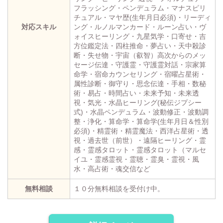
フラッシング・ペンデュラム・マナスピリ
チュアル・マヤ歴(生年月日必須)・リーディ
対応スキル
ング・ルノルマンカード・ルーン占い・ヴ
ォイスヒーリング・九星気学・口寄せ・吉
方位鑑定法・四柱推命・夢占い・天中殺診
断・失せ物・宇宙（叡智）高次からのメッ
セージ伝達・守護霊・守護霊対話・宗家算
命学・宿命カウンセリング・宿曜占星術・
属性診断・御守り・思念伝達・手相・数秘
術・易占・時間占い・未来予知・未来透
視・気光・水晶ヒーリング(秘伝ジプシー
式)・水晶ペンデュラム・波動修正・波動調
整・浄化・算命学・算命学(生年月日＆性別
必須)・精霊術・精霊魔法・西洋占星術・透
視・過去世（前世）・遠隔ヒーリング・霊
感・霊感タロット・霊感タロット（マルセ
イユ・霊感霊視・霊聴・霊臭・霊視・風
水・高占術・魂交信など
無料相談
１０分無料相談を受付け中。