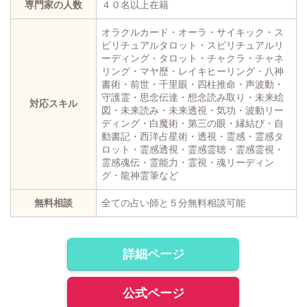
専門家の人数
４０名以上在籍
オラクルカード・オーラ・サイキック・ス
ピリチュアルタロット・スピリチュアルリ
ーディング・タロット・チャクラ・チャネ
リング・マヤ歴・レイキヒーリング・八神
書術・前世・千里眼・四柱推命・声波動・
守護霊・思念伝達・想念読み取り・未来絵
対応スキル
図・未来読み・未来透視・気功・波動リー
ディング・白魔術・第三の眼・縁結び・自
動書記・西洋占星術・透視・霊感・霊感タ
ロット・霊感透視・霊感霊聴・霊感霊視・
霊感魂伝・霊能力・霊視・魂リーディン
グ・龍神霊筆など
無料相談
全ての占い師と５分無料相談可能
詳細ページ
公式ページ