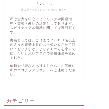
ミハエル
念力師・スピリチュアルカウンセラー
私は念力を中心にヒーリングや開運指
導・霊視・占いの活動としております。
スピリチュアル領域に関しては専門家で
す。
実績としては、これまで２０００名以上
の方々の運勢上昇のお手伝いをさせて頂
いておりますが、より多くの方を念力で
助けたいと思いブログで情報発信を始め
ました。
依頼や相談などありましたら、お気軽に
私の
ココナラアカウント
へご連絡くださ
い。
カテゴリー