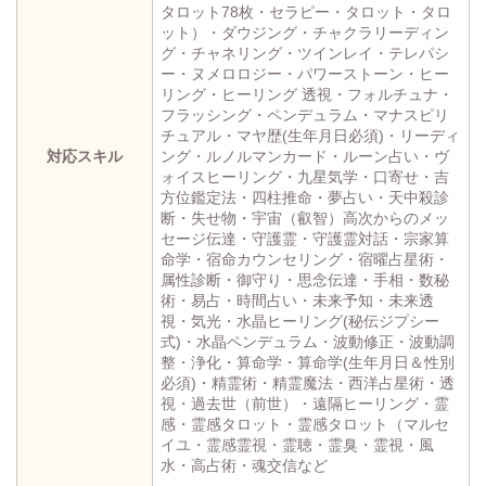
タロット78枚・セラピー・タロット・タロ
ット）・ダウジング・チャクラリーディン
グ・チャネリング・ツインレイ・テレパシ
ー・ヌメロロジー・パワーストーン・ヒー
リング・ヒーリング 透視・フォルチュナ・
フラッシング・ペンデュラム・マナスピリ
チュアル・マヤ歴(生年月日必須)・リーディ
対応スキル
ング・ルノルマンカード・ルーン占い・ヴ
ォイスヒーリング・九星気学・口寄せ・吉
方位鑑定法・四柱推命・夢占い・天中殺診
断・失せ物・宇宙（叡智）高次からのメッ
セージ伝達・守護霊・守護霊対話・宗家算
命学・宿命カウンセリング・宿曜占星術・
属性診断・御守り・思念伝達・手相・数秘
術・易占・時間占い・未来予知・未来透
視・気光・水晶ヒーリング(秘伝ジプシー
式)・水晶ペンデュラム・波動修正・波動調
整・浄化・算命学・算命学(生年月日＆性別
必須)・精霊術・精霊魔法・西洋占星術・透
視・過去世（前世）・遠隔ヒーリング・霊
感・霊感タロット・霊感タロット（マルセ
イユ・霊感霊視・霊聴・霊臭・霊視・風
水・高占術・魂交信など