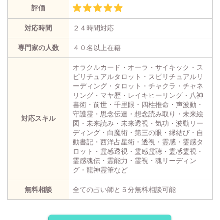
評価
対応時間
２４時間対応
専門家の人数
４０名以上在籍
オラクルカード・オーラ・サイキック・ス
ピリチュアルタロット・スピリチュアルリ
ーディング・タロット・チャクラ・チャネ
リング・マヤ歴・レイキヒーリング・八神
書術・前世・千里眼・四柱推命・声波動・
守護霊・思念伝達・想念読み取り・未来絵
対応スキル
図・未来読み・未来透視・気功・波動リー
ディング・白魔術・第三の眼・縁結び・自
動書記・西洋占星術・透視・霊感・霊感タ
ロット・霊感透視・霊感霊聴・霊感霊視・
霊感魂伝・霊能力・霊視・魂リーディン
グ・龍神霊筆など
無料相談
全ての占い師と５分無料相談可能