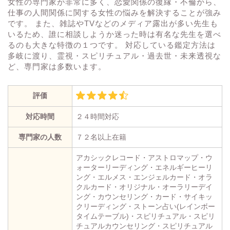
女性の専門家が非常に多く、恋愛関係の復縁・不倫から、
仕事の人間関係に関する女性の悩みを解決することが強み
です。 また、雑誌やTVなどのメディア露出が多い先生も
いるため、誰に相談しようか迷った時は有名な先生を選べ
るのも大きな特徴の１つです。 対応している鑑定方法は
多岐に渡り、霊視・スピリチュアル・過去世・未来透視な
ど、専門家は多数います。
評価
対応時間
２４時間対応
専門家の人数
７２名以上在籍
アカシックレコード・アストロマップ・ウ
ォーターリーディング・エネルギーヒーリ
ング・エルメス・エンジェルカード・オラ
クルカード・オリジナル・オーラリーデイ
ング・カウンセリング・カード・サイキッ
クリーディング・ストーン占い(レインボー
タイムテーブル)・スピリチュアル・スピリ
チュアルカウンセリング・スピリチュアル