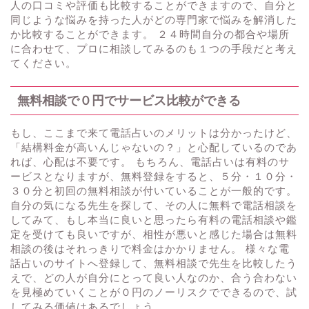
人の口コミや評価も比較することができますので、自分と
同じような悩みを持った人がどの専門家で悩みを解消した
か比較することができます。 ２４時間自分の都合や場所
に合わせて、プロに相談してみるのも１つの手段だと考え
てください。
無料相談で０円でサービス比較ができる
もし、ここまで来て電話占いのメリットは分かったけど、
「結構料金が高いんじゃないの？」と心配しているのであ
れば、心配は不要です。 もちろん、電話占いは有料のサ
ービスとなりますが、無料登録をすると、５分・１０分・
３０分と初回の無料相談が付いていることが一般的です。
自分の気になる先生を探して、その人に無料で電話相談を
してみて、もし本当に良いと思ったら有料の電話相談や鑑
定を受けても良いですが、相性が悪いと感じた場合は無料
相談の後はそれっきりで料金はかかりません。 様々な電
話占いのサイトへ登録して、無料相談で先生を比較したう
えで、どの人が自分にとって良い人なのか、合う合わない
を見極めていくことが０円のノーリスクでできるので、試
してみる価値はあるでしょう。