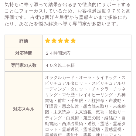
気持ちに寄り添って結果が出るまで徹底的にサポートする
ことにフォーカスしているため、お客様満足度９７％と高
評価です。 占術は西洋占星術から霊感占いまで多岐にわ
たり、あなたを悩み解決へ導く専門家が多数います。
評価
対応時間
２４時間対応
専門家の人数
４０名以上在籍
オラクルカード・オーラ・サイキック・ス
ピリチュアルタロット・スピリチュアルリ
ーディング・タロット・チャクラ・チャネ
リング・マヤ歴・レイキヒーリング・八神
書術・前世・千里眼・四柱推命・声波動・
守護霊・思念伝達・想念読み取り・未来絵
対応スキル
図・未来読み・未来透視・気功・波動リー
ディング・白魔術・第三の眼・縁結び・自
動書記・西洋占星術・透視・霊感・霊感タ
ロット・霊感透視・霊感霊聴・霊感霊視・
霊感魂伝・霊能力・霊視・魂リーディン