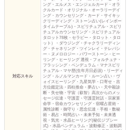
ング・エルメス・エンジェルカード・オラ
クルカード・オリジナル・オーラリーデイ
ング・カウンセリング・カード・サイキッ
クリーディング・ストーン占い(レインボー
タイムテーブル)・スピリチュアル・スピリ
チュアルカウンセリング・スピリチュアル
タロット78枚・セラピー・タロット・タロ
ット）・ダウジング・チャクラリーディン
グ・チャネリング・ツインレイ・テレパシ
ー・ヌメロロジー・パワーストーン・ヒー
リング・ヒーリング 透視・フォルチュナ・
フラッシング・ペンデュラム・マナスピリ
チュアル・マヤ歴(生年月日必須)・リーディ
対応スキル
ング・ルノルマンカード・ルーン占い・ヴ
ォイスヒーリング・九星気学・口寄せ・吉
方位鑑定法・四柱推命・夢占い・天中殺診
断・失せ物・宇宙（叡智）高次からのメッ
セージ伝達・守護霊・守護霊対話・宗家算
命学・宿命カウンセリング・宿曜占星術・
属性診断・御守り・思念伝達・手相・数秘
術・易占・時間占い・未来予知・未来透
視・気光・水晶ヒーリング(秘伝ジプシー
式)・水晶ペンデュラム・波動修正・波動調