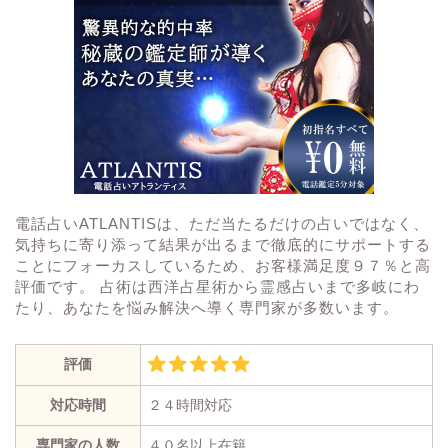
電話占いATLANTISは、ただ当たるだけの占いではなく、
気持ちに寄り添って結果が出るまで徹底的にサポートする
ことにフォーカスしているため、お客様満足度９７％と高
評価です。 占術は西洋占星術から霊感占いまで多岐にわ
たり、あなたを悩み解決へ導く専門家が多数います。
評価
対応時間
２４時間対応
専門家の人数
４０名以上在籍