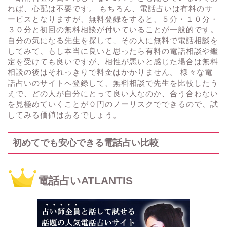
れば、心配は不要です。 もちろん、電話占いは有料のサ
ービスとなりますが、無料登録をすると、５分・１０分・
３０分と初回の無料相談が付いていることが一般的です。
自分の気になる先生を探して、その人に無料で電話相談を
してみて、もし本当に良いと思ったら有料の電話相談や鑑
定を受けても良いですが、相性が悪いと感じた場合は無料
相談の後はそれっきりで料金はかかりません。 様々な電
話占いのサイトへ登録して、無料相談で先生を比較したう
えで、どの人が自分にとって良い人なのか、合う合わない
を見極めていくことが０円のノーリスクでできるので、試
してみる価値はあるでしょう。
初めてでも安心できる電話占い比較
電話占いATLANTIS