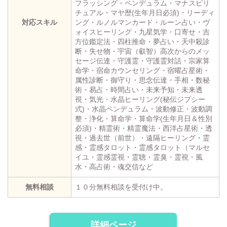
フラッシング・ペンデュラム・マナスピリ
チュアル・マヤ歴(生年月日必須)・リーディ
対応スキル
ング・ルノルマンカード・ルーン占い・ヴ
ォイスヒーリング・九星気学・口寄せ・吉
方位鑑定法・四柱推命・夢占い・天中殺診
断・失せ物・宇宙（叡智）高次からのメッ
セージ伝達・守護霊・守護霊対話・宗家算
命学・宿命カウンセリング・宿曜占星術・
属性診断・御守り・思念伝達・手相・数秘
術・易占・時間占い・未来予知・未来透
視・気光・水晶ヒーリング(秘伝ジプシー
式)・水晶ペンデュラム・波動修正・波動調
整・浄化・算命学・算命学(生年月日＆性別
必須)・精霊術・精霊魔法・西洋占星術・透
視・過去世（前世）・遠隔ヒーリング・霊
感・霊感タロット・霊感タロット（マルセ
イユ・霊感霊視・霊聴・霊臭・霊視・風
水・高占術・魂交信など
無料相談
１０分無料相談を受付け中。
詳細ページ