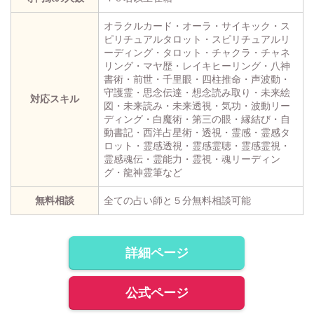
オラクルカード・オーラ・サイキック・ス
ピリチュアルタロット・スピリチュアルリ
ーディング・タロット・チャクラ・チャネ
リング・マヤ歴・レイキヒーリング・八神
書術・前世・千里眼・四柱推命・声波動・
守護霊・思念伝達・想念読み取り・未来絵
対応スキル
図・未来読み・未来透視・気功・波動リー
ディング・白魔術・第三の眼・縁結び・自
動書記・西洋占星術・透視・霊感・霊感タ
ロット・霊感透視・霊感霊聴・霊感霊視・
霊感魂伝・霊能力・霊視・魂リーディン
グ・龍神霊筆など
無料相談
全ての占い師と５分無料相談可能
詳細ページ
公式ページ