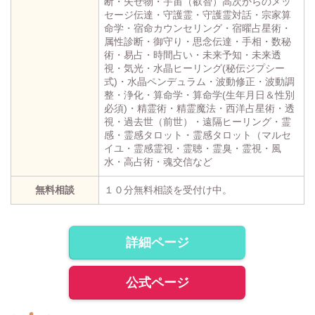
断・失せ物・宇宙（叡智）高次からのメッ
セージ伝達・守護霊・守護霊対話・宗家算
命学・宿命カウンセリング・宿曜占星術・
属性診断・御守り・思念伝達・手相・数秘
術・易占・時間占い・未来予知・未来透
視・気光・水晶ヒーリング(秘伝ジプシー
式)・水晶ペンデュラム・波動修正・波動調
整・浄化・算命学・算命学(生年月日＆性別
必須)・精霊術・精霊魔法・西洋占星術・透
視・過去世（前世）・遠隔ヒーリング・霊
感・霊感タロット・霊感タロット（マルセ
イユ・霊感霊視・霊聴・霊臭・霊視・風
水・高占術・魂交信など
無料相談
１０分無料相談を受付け中。
詳細ページ
公式ページ