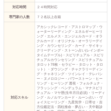
対応時間
２４時間対応
専門家の人数
７２名以上在籍
アカシックレコード・アストロマップ・ウ
ォーターリーディング・エネルギーヒーリ
ング・エルメス・エンジェルカード・オラ
クルカード・オリジナル・オーラリーデイ
ング・カウンセリング・カード・サイキッ
クリーディング・ストーン占い(レインボー
タイムテーブル)・スピリチュアル・スピリ
チュアルカウンセリング・スピリチュアル
タロット78枚・セラピー・タロット・タロ
ット）・ダウジング・チャクラリーディン
グ・チャネリング・ツインレイ・テレパシ
ー・ヌメロロジー・パワーストーン・ヒー
リング・ヒーリング 透視・フォルチュナ・
フラッシング・ペンデュラム・マナスピリ
チュアル・マヤ歴(生年月日必須)・リーディ
対応スキル
ング・ルノルマンカード・ルーン占い・ヴ
ォイスヒーリング・九星気学・口寄せ・吉
方位鑑定法・四柱推命・夢占い・天中殺診