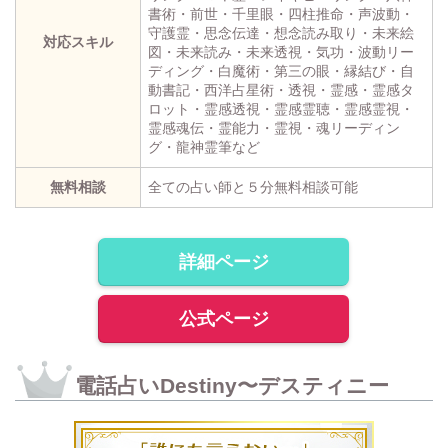
書術・前世・千里眼・四柱推命・声波動・
守護霊・思念伝達・想念読み取り・未来絵
対応スキル
図・未来読み・未来透視・気功・波動リー
ディング・白魔術・第三の眼・縁結び・自
動書記・西洋占星術・透視・霊感・霊感タ
ロット・霊感透視・霊感霊聴・霊感霊視・
霊感魂伝・霊能力・霊視・魂リーディン
グ・龍神霊筆など
無料相談
全ての占い師と５分無料相談可能
詳細ページ
公式ページ
電話占いDestiny〜デスティニー