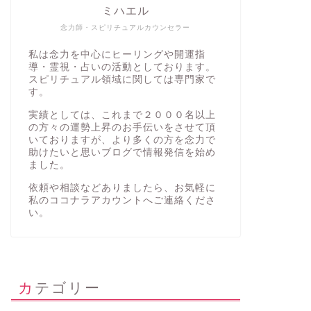
ミハエル
念力師・スピリチュアルカウンセラー
私は念力を中心にヒーリングや開運指
導・霊視・占いの活動としております。
スピリチュアル領域に関しては専門家で
す。
実績としては、これまで２０００名以上
の方々の運勢上昇のお手伝いをさせて頂
いておりますが、より多くの方を念力で
助けたいと思いブログで情報発信を始め
ました。
依頼や相談などありましたら、お気軽に
私の
ココナラアカウント
へご連絡くださ
い。
カテゴリー